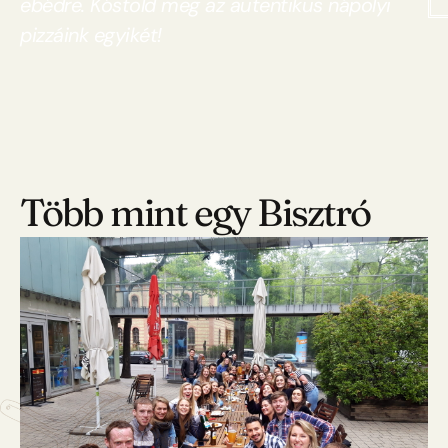
ebédre. Kóstold meg az autentikus nápolyi
pizzáink egyikét!
Több mint egy Bisztró