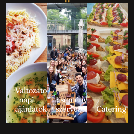
Változatos
napi
Események
ajánlatok
szervezése
Catering