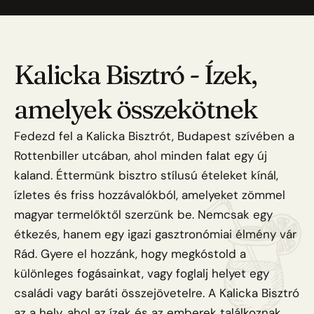
Kalicka Bisztró - Ízek,
amelyek összekötnek
Fedezd fel a Kalicka Bisztrót, Budapest szívében a
Rottenbiller utcában, ahol minden falat egy új
kaland. Éttermünk bisztro stílusú ételeket kínál,
ízletes és friss hozzávalókból, amelyeket zömmel
magyar termelőktől szerzünk be. Nemcsak egy
étkezés, hanem egy igazi gasztronómiai élmény vár
Rád. Gyere el hozzánk, hogy megkóstold a
különleges fogásainkat, vagy foglalj helyet egy
családi vagy baráti összejövetelre. A Kalicka Bisztró
az a hely, ahol az ízek és az emberek találkoznak.