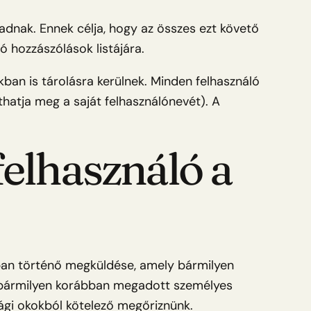
dnak. Ennek célja, hogy az összes ezt követő
 hozzászólások listájára.
ukban is tárolásra kerülnek. Minden felhasználó
thatja meg a saját felhasználónevét). A
felhasználó a
lban történő megküldése, amely bármilyen
y bármilyen korábban megadott személyes
sági okokból kötelező megőriznünk.