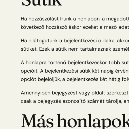
Ha hozzászólást írunk a honlapon, a megadott n
következő hozzászóláskor ezeket a mező adatoka
Ha ellátogatunk a bejelentkezési oldalra, akk
sütiket. Ezek a sütik nem tartalmaznak szemé
A honlapra történő bejelentkezéskor több süti
opcióit. A bejelentkezési sütik két napig érv
opciót bejelöljük, a bejelentkezés két hétig fol
Amennyiben bejegyzést vagy oldalt szerkesztü
csak a bejegyzés azonosító számát tárolja, am
Más honlapok