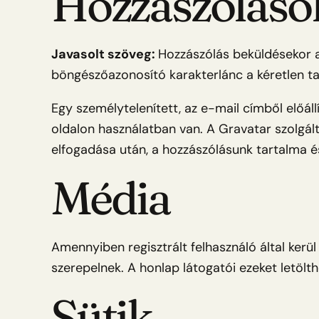
Hozzászóláso
Javasolt szöveg:
Hozzászólás beküldésekor a
böngészőazonosító karakterlánc a kéretlen ta
Egy személytelenített, az e-mail címből előáll
oldalon használatban van. A Gravatar szolgált
elfogadása után, a hozzászólásunk tartalma és
Média
Amennyiben regisztrált felhasználó által kerül
szerepelnek. A honlap látogatói ezeket letölt
Sütik