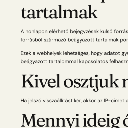
tartalmak
A honlapon elérhető bejegyzések külső forrásb
forrásból származó beágyazott tartalmak pon
Ezek a webhelyek lehetséges, hogy adatot gyűj
beágyazott tartalommal kapcsolatos felhasznál
Kivel osztjuk 
Ha jelszó visszaállítást kér, akkor az IP-címet 
Mennyi ideig 