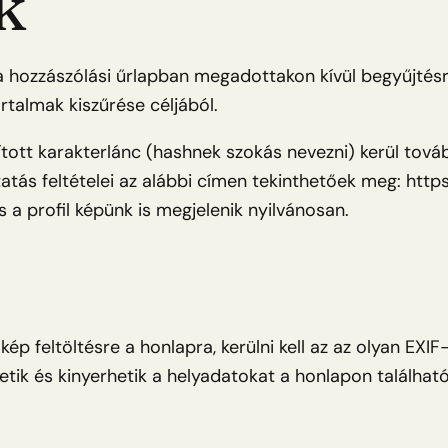
k
 hozzászólási űrlapban megadottakon kívül begyűjtésre
rtalmak kiszűrése céljából.
ított karakterlánc (hashnek szokás nevezni) kerül továb
atás feltételei az alábbi címen tekinthetőek meg: http
 a profil képünk is megjelenik nyilvánosan.
 kép feltöltésre a honlapra, kerülni kell az az olyan EX
hetik és kinyerhetik a helyadatokat a honlapon találhat