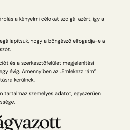
rolás a kényelmi célokat szolgál azért, így a
megállapítsuk, hogy a böngésző elfogadja-e a
szőt.
iót és a szerkesztőfelület megjelenítési
ti egy évig. Amennyiben az „Emlékezz rám”
ításra kerülnek.
nem tartalmaz személyes adatot, egyszerűen
essége.
ágyazott