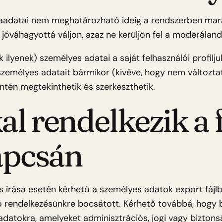
aadatai nem meghatározható ideig a rendszerben mara
óváhagyottá váljon, azaz ne kerüljön fel a moderálandó
 ilyenek) személyes adatai a saját felhasználói profilj
 személyes adatait bármikor (kivéve, hogy nem változta
ntén megtekinthetik és szerkeszthetik.
al rendelkezik a 
kapcsán
ás írása esetén kérhető a személyes adatok export fáj
ló rendelkezésünkre bocsátott. Kérhető továbbá, hog
adatokra, amelyeket adminisztrációs, jogi vagy bizton