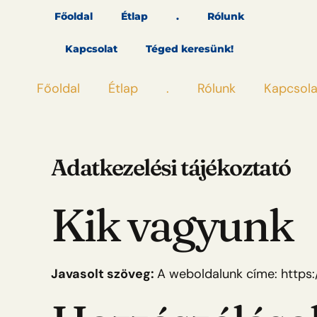
Skip
Főoldal
Étlap
.
Rólunk
to
content
Kapcsolat
Téged keresünk!
Főoldal
Étlap
.
Rólunk
Kapcsola
Adatkezelési tájékoztató
Kik vagyunk
Javasolt szöveg:
A weboldalunk címe: https: