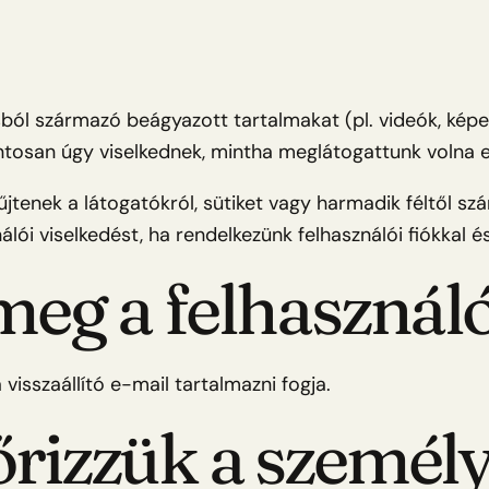
ól származó beágyazott tartalmakat (pl. videók, képek
tosan úgy viselkednek, mintha meglátogattunk volna 
tenek a látogatókról, sütiket vagy harmadik féltől sz
ói viselkedést, ha rendelkezünk felhasználói fiókkal és
meg a felhasznál
a visszaállító e-mail tartalmazni fogja.
őrizzük a személy