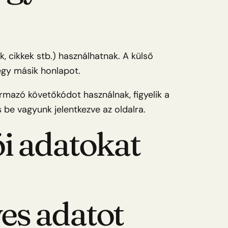
, cikkek stb.) használhatnak. A külső
egy másik honlapot.
ármazó követőkódot használnak, figyelik a
 be vagyunk jelentkezve az oldalra.
ói adatokat
es adatot