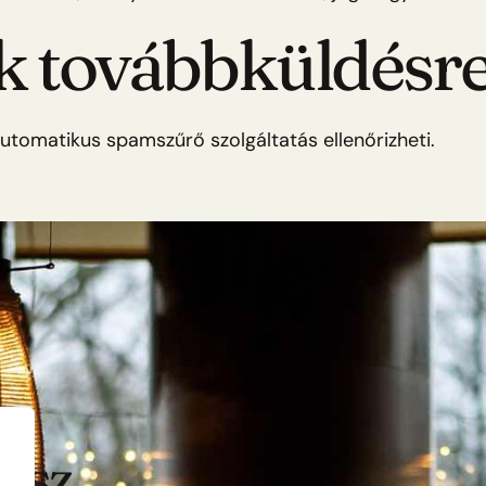
 továbbküldésre
utomatikus spamszűrő szolgáltatás ellenőrizheti.
asz,