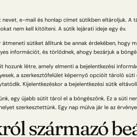
evet, e-mail és honlap címet sütikben eltároljuk. A tá
t nem kell kitölteni. A sütik lejárati ideje egy év.
or átmeneti sütiket állítunk be annak érdekében, hogy 
lyes információt, és törlődnek, ahogy bezárjuk a böngé
t hozunk létre, amely elmenti a bejelentkezési informác
ényesek, a szerkesztőfelület képernyő opcióit tároló sü
ytatódik. Kijelentkezéskor a bejelentkezési sütik eltávol
nk, egy újabb sütit tárol el a böngészőnk. Ez a süti 
elyet szerkesztettünk. Egy nap múlva jár le az érvény
ról származó be